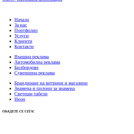
Начало
За нас
Портфолио
Услуги
Клиенти
Контакти
Външна реклама
Автомобилна реклама
Билбордове
Сувенирна реклама
Брандиране на витрини и магазини
Знамена и пилони за знамена
Светещи табели
Неон
ОБАДЕТЕ СЕ СЕГА!
0888 312 051
0895 713 770